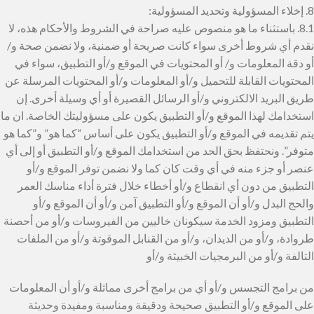
8. إخلاء المسؤولية وتحديد المسؤولية:
8.1. باستثناء ما هو منصوص عليه صراحة في الشروط والأحكام هذه، لا
نقدم أي شروط أخرى سواء كانت صريحة أو ضمنية، ولا نضمن صحة و/
أو دقة المعلومات و/ أو المحتويات في الموقع و/أو التطبيق، سواء في
المحتويات القابلة للتحميل و/أو المعلومات و/أو المحتويات المرسلة عن
طريق البريد الالكتروني و/أو الرسائل القصيرة أو أي وسيلة أخرى. إن
استخدامك لهذا الموقع و/أو التطبيق يكون على مسؤوليتك الخاصة. ان ما
يتم تقديمه في الموقع و/أو التطبيق يكون على أساس “كما هو” و”كما هو
متوفر”. ونحتفظ بحق الحد من استخدامك الموقع و/أو التطبيق أو إلى أي
عنصر أو جزء منه في أي وقت كان كما ولا نضمن توفر الموقع و/أو
التطبيق من دون أي انقطاع و/أو أخطاء خلال فترة أداء مناسك العمر
والحج البدل و/أو أن الموقع و/أو التطبيق آمن و/أو أن الموقع و/أو
التطبيق ومزود الخدمة سيكونان خاليين من الفيروسات و/أو من أحصنة
طروادة، و/أو من الديدان، و/أو من القنابل الموقوتة و/أو من الملفات
التالفة و/أو من البرمجيات الخبيثة و/أو
من برامج التجسس و/أو أي من برامج أخرى مماثلة و/أو أن المعلومات
على الموقع و/أو التطبيق صحيحة ودقيقة ومناسبة ومفيدة وحديثة