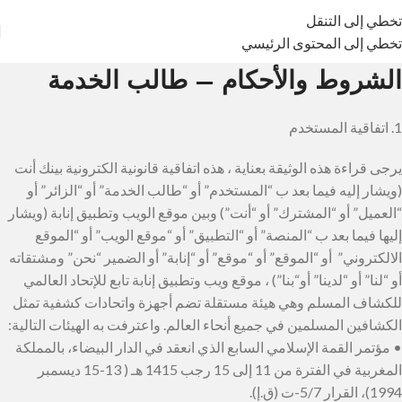
تخطي إلى التنقل
تخطي إلى المحتوى الرئيسي
الشروط والأحكام – طالب الخدمة
1. اتفاقية المستخدم
يرجى قراءة هذه الوثيقة بعناية ، هذه اتفاقية قانونية الكترونية بينك أنت
(ويشار إليه فيما بعد ب “المستخدم” أو “طالب الخدمة” أو “الزائر” أو
“العميل” أو “المشترك” أو “أنت”) وبين موقع الويب وتطبيق إنابة (ويشار
إليها فيما بعد ب “المنصة” أو “التطبيق” أو “موقع الويب” أو “الموقع
الالكتروني” أو “الموقع” أو “موقع” أو “إنابة” أو الضمير “نحن” ومشتقاته
أو “لنا” أو “لدينا” أو“بنا”) ، موقع ويب وتطبيق إنابة تابع للإتحاد العالمي
للكشاف المسلم وهي هيئة مستقلة تضم أجهزة واتحادات كشفية تمثل
الكشافين المسلمين في جميع أنحاء العالم. واعترفت به الهيئات التالية:
• مؤتمر القمة الإسلامي السابع الذي انعقد في الدار البيضاء، بالمملكة
المغربية في الفترة من 11 إلى 15 رجب 1415 هـ ( 13-15 ديسمبر
1994)، القرار 5/7-ت (ق.إ).