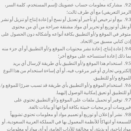
9.2. مشاركة معلومات حساب عضويتك (إسم المستخدم، كلمة السر،
الرمز التعريفي) مع أي طرف ثالث؛
9.3. بيع أو ترخيص أو تأجير أو تعديل أو نسخ أو إعادة إنتاج أو تنزيل أو نشر
أو نقل أو توزيع أو تحرير أي مواد مشتقة صراحة من أي من محتوى
متوفر في الموقع و/أو التطبيق بكافة أنواعه وأشكاله دون الحصول على
إذن كتابي مسبق من الاتحاد.
9.4. إعادة إنتاج، إعادة نشر محتويات الموقع و/أو التطبيق أو أي جزء منه
بما ذلك إعادة استنساخه على موقع أخر؛
9.5. استخدام هذا الموقع و/أو التطبيق بأي طريقة لإرسال أي بريد
إلكتروني تجاري أو غير مرغوب فيه، أو أي إساءة استخدام من هذا النوع
للموقع و/أو للتطبيق.
9.6. استخدام الموقع و/أو التطبيق بأي طريقة قد تسبب ضررًا للموقع و/
أو للتطبيق أو تعيق إمكانية الوصول إليهما.
9.7. توفير أو تحميل ملفات على الموقع و/أو التطبيق تحتوي على
فيروسات أو برمجيات خبيثة بكافة أنواعها أو بيانات تالفة.
9.8. نشر أو إعلان أو توزيع أو تعميم مواد أو معلومات تحتوي تشويهاً
للسمعة أو انتهاكاً للأنظمة المعمول بها في المملكة العربية السعودية، أو
مواد إباحية، أو بذيئة، أو مخالفة للآداب العامة، أو أي مواد أو معلومات