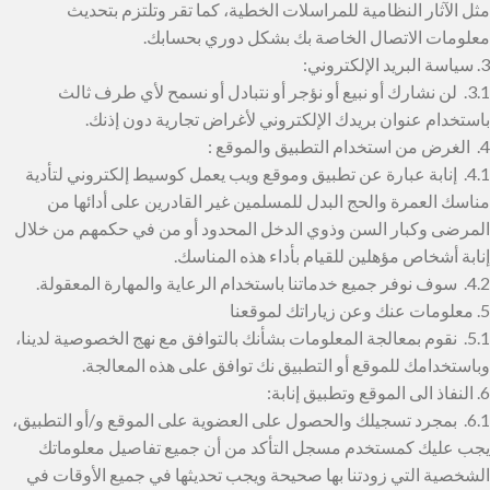
مثل الآثار النظامية للمراسلات الخطية، كما تقر وتلتزم بتحديث
معلومات الاتصال الخاصة بك بشكل دوري بحسابك.
3. سياسة البريد الإلكتروني:
3.1. لن نشارك أو نبيع أو نؤجر أو نتبادل أو نسمح لأي طرف ثالث
باستخدام عنوان بريدك الإلكتروني لأغراض تجارية دون إذنك.
4. الغرض من استخدام التطبيق والموقع :
4.1. إنابة عبارة عن تطبيق وموقع ويب يعمل كوسيط إلكتروني لتأدية
مناسك العمرة والحج البدل للمسلمين غير القادرين على أدائها من
المرضى وكبار السن وذوي الدخل المحدود أو من في حكمهم من خلال
إنابة أشخاص مؤهلين للقيام بأداء هذه المناسك.
4.2. سوف نوفر جميع خدماتنا باستخدام الرعاية والمهارة المعقولة.
5. معلومات عنك وعن زياراتك لموقعنا
5.1. نقوم بمعالجة المعلومات بشأنك بالتوافق مع نهج الخصوصية لدينا،
وباستخدامك للموقع أو التطبيق نك توافق على هذه المعالجة.
6. النفاذ الى الموقع وتطبيق إنابة:
6.1. بمجرد تسجيلك والحصول على العضوية على الموقع و/أو التطبيق،
يجب عليك كمستخدم مسجل التأكد من أن جميع تفاصيل معلوماتك
الشخصية التي زودتنا بها صحيحة ويجب تحديثها في جميع الأوقات في