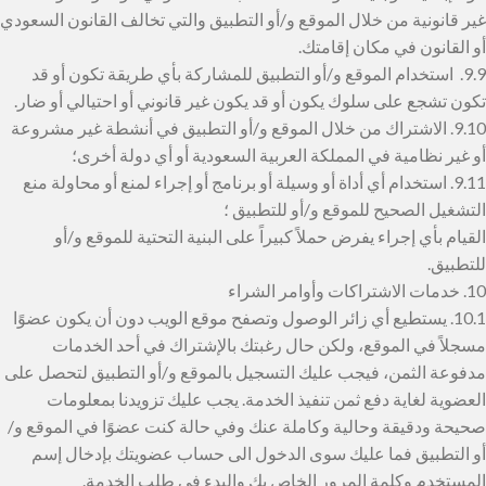
غير قانونية من خلال الموقع و/أو التطبيق والتي تخالف القانون السعودي
أو القانون في مكان إقامتك.
9.9. استخدام الموقع و/أو التطبيق للمشاركة بأي طريقة تكون أو قد
تكون تشجع على سلوك يكون أو قد يكون غير قانوني أو احتيالي أو ضار.
9.10. الاشتراك من خلال الموقع و/أو التطبيق في أنشطة غير مشروعة
أو غير نظامية في المملكة العربية السعودية أو أي دولة أخرى؛
9.11. استخدام أي أداة أو وسيلة أو برنامج أو إجراء لمنع أو محاولة منع
التشغيل الصحيح للموقع و/أو للتطبيق ؛
القيام بأي إجراء يفرض حملاً كبيراً على البنية التحتية للموقع و/أو
للتطبيق.
10. خدمات الاشتراكات وأوامر الشراء
10.1. يستطيع أي زائر الوصول وتصفح موقع الويب دون أن يكون عضوًا
مسجلاً في الموقع، ولكن حال رغبتك بالإشتراك في أحد الخدمات
مدفوعة الثمن، فيجب عليك التسجيل بالموقع و/أو التطبيق لتحصل على
العضوية لغاية دفع ثمن تنفيذ الخدمة. يجب عليك تزويدنا بمعلومات
صحيحة ودقيقة وحالية وكاملة عنك وفي حالة كنت عضوًا في الموقع و/
أو التطبيق فما عليك سوى الدخول الى حساب عضويتك بإدخال إسم
المستخدم وكلمة المرور الخاص بك والبدء في طلب الخدمة.