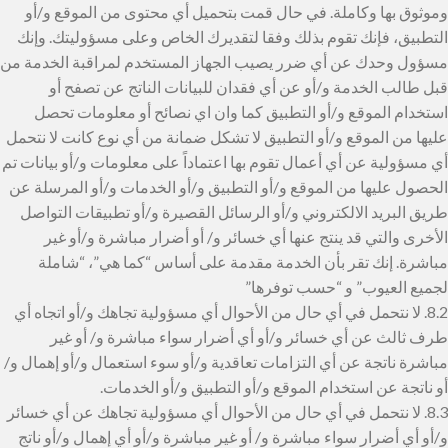
وموثوق بها وكاملة. في حال قمت بتحميل أي محتوى من الموقع و/أو
التطبيق، فإنك تقوم بذلك وفقا لتقديرك الخاص وعلى مسؤوليتك. وإنك
مسؤول وحدك عن أي ضرر يصيب الجهاز المستخدم لمراقبة الخدمة من
قبل طالب الخدمة و/أو عن أي فقدان للبيانات الناتج عن تصفح أو
استخدام الموقع و/أو التطبيق كما وان اي نصائح أو معلومات تحصل
عليها من الموقع و/أو التطبيق لا تشكل ضمانة من أي نوع كانت لا نتحمل
أي مسؤولية عن أي أعمال تقوم بها اعتماداً على معلومات و/أو بيانات تم
الحصول عليها من الموقع و/أو التطبيق و/أو الخدمات و/أو المرسلة عن
طريق البريد الالكتروني و/أو الرسائل القصيرة و/أو تطبيقات التواصل
الأخرى والتي قد ينتج عنها أي خسائر و/ أو أضرار مباشرة و/أو غير
مباشرة. إنك تقر بأن الخدمة مقدمة على أساس “كما هي”، “شاملة
لجميع العيوب” و “حسب توفرها”
8.2. لا نتحمل في أي حال من الأحوال أي مسؤولية تجاهك و/أو اتجاه أي
طرف ثالث عن أي خسائر و/أو أي أضرار سواء مباشرة و/ أو غير
مباشرة ناتجة عن أي التزامات تعاقدية و/أو سوء استعمال و/أو إهمال و/
أو ناتجة عن استخدام الموقع و/أو التطبيق و/أو الخدمات.
8.3. لا نتحمل في أي حال من الأحوال أي مسؤولية تجاهك عن أي خسائر
و/أو أي أضرار سواء مباشرة و/ أو غير مباشرة و/أو أي إهمال و/أو ناتج