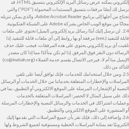
إلكتروني يمكنه عرض رسائل البريد الإلكتروني بتنسيق HTML. قد
نرسل لك أيضًا مرفقات بتنسيق المستندات المحمولة (“PDF”) والتي
تحتاج من أجلها إلى برنامج Adobe Acrobat Reader، والذي يمكن تنزيله
مجانًا من موقع الويب الخاص بشركة Adobe على الشبكة العنكبوتية.
2.4. لن نرسل إليك أبدًا رسائل بريد إلكتروني (ايميل) تحتوي على ملفات
قابلة للتنفيذ (.exe) مرفقة أو بها روابط إلى أي ملفات قابلة للتنفيذ. إذا
تلقيت أي بريد إلكتروني يحتوي على هذه المرفقات، فيجب عليك حذف
الرسالة دون النقر فوق المرفق. إذا لم تكن متأكدًا مما إذا كان مصدر
الإيميل منا أم لا، فيرجى الاتصال بقسم خدمة العملاء (cs@inabah.org)
للتأكد من ذلك.
2.5. ومن خلال استخدامك للخدمات، فإنك توافق أيضا على تلقي
المراسلات والإخطارات المتعلقة بخدماتنا من خلال الخدمات أو الرسائل
النصية أو الإشعارات المرسلة على الموقع الالكتروني أو التطبيق، بما في
ذلك على سبيل المثال لا الحصر: المراسلات المتعلقة بالخدمات
وعمليات اشتراكك في الخدمات والرسائل النصية والإخطارات المرسلة
أو المنشورة على الموقع الالكتروني والتطبيق.
2.6. وإضافة إلى ذلك، فإنك تقر بأن جميع المراسلات التي نقدمها إليك
الكترونيًا تعد بمثابة المراسلات الخطية ومستوفية لجميع الشروط ولها