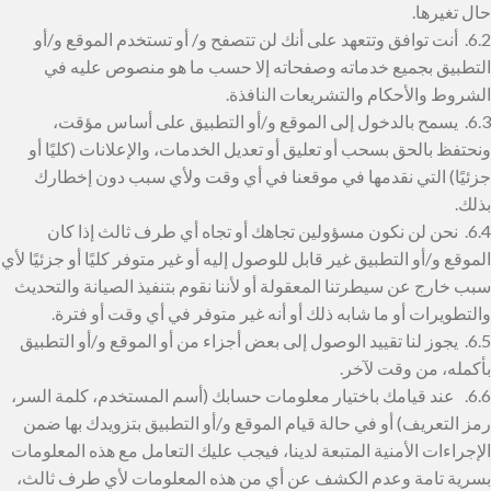
حال تغيرها.
6.2. أنت توافق وتتعهد على أنك لن تتصفح و/ أو تستخدم الموقع و/أو
التطبيق بجميع خدماته وصفحاته إلا حسب ما هو منصوص عليه في
الشروط والأحكام والتشريعات النافذة.
6.3. يسمح بالدخول إلى الموقع و/أو التطبيق على أساس مؤقت،
ونحتفظ بالحق بسحب أو تعليق أو تعديل الخدمات، والإعلانات (كليًا أو
جزئيًا) التي نقدمها في موقعنا في أي وقت ولأي سبب دون إخطارك
بذلك.
6.4. نحن لن نكون مسؤولين تجاهك أو تجاه أي طرف ثالث إذا كان
الموقع و/أو التطبيق غير قابل للوصول إليه أو غير متوفر كليًا أو جزئيًا لأي
سبب خارج عن سيطرتنا المعقولة أو لأننا نقوم بتنفيذ الصيانة والتحديث
والتطويرات أو ما شابه ذلك أو أنه غير متوفر في أي وقت أو فترة.
6.5. يجوز لنا تقييد الوصول إلى بعض أجزاء من أو الموقع و/أو التطبيق
بأكمله، من وقت لآخر.
6.6. عند قيامك باختيار معلومات حسابك (أسم المستخدم، كلمة السر،
رمز التعريف) أو في حالة قيام الموقع و/أو التطبيق بتزويدك بها ضمن
الإجراءات الأمنية المتبعة لدينا، فيجب عليك التعامل مع هذه المعلومات
بسرية تامة وعدم الكشف عن أي من هذه المعلومات لأي طرف ثالث،