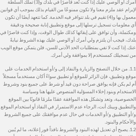
أمرك أو الوصي عليك إذا كنت تُعد قاصرًا في بلدك و(3) تملك السلطة
لإبرام عقد ملزم معنا ولا تكون ممنوعًا من القيام بذلك بموجب أي قوانين
معمول بها و(4) تقيم في بلد تتوافر فيه الخدمة. كما تتعهد أيضًا أن تكون
أي معلومات تسجيل ترسلها إلى موقع وتطبيق إنابة صحيحة ودقيقة
ومكتملة، وأن توافق على إبقائها كذلك طوال الوقت، وإذا كنت قاصرًا في
بلدك، فيجب أن يلتزم ولي أمرك أو الوصي عليك بهذه الشروط نيابةً
عنك. إذا كنت لا تفي بمتطلبات الحد الأدنى للسن، فلن يتمكن موقع الويب
من تسجيلك كمستخدم إلا بموافقة ولي أمرك.
1.1. من خلال التصفح والزيارة والنفاذ إلى و/أو استخدام الخدمات على
موقع وتطبيق، فإن الزائر للموقع أو تطبيق سواءً أكان مستخدماً مسجلاً
أم لم يكن فإنه يوافق صراحة دون قيد أو شرط على جميع بنود وشروط
الاستخدام وبنود إخلاء المسؤلية المنصوص عليها هنا وسياسة
الخصوصية، وتعد وتشكل هذه الموافقة عقدًا ملزمًا قانونًا بين الموقع
والتطبيق وبينك أنت، الرجاء عدم الاستمرار في النفاذ أو استخدام الموقع
و/أو التطبيق و/أو الخدمات في حال عدم موافقتك على جميع الشروط
والأحكام والبنود.
1.2. يصبح أي تعديل لهذه البنود والشروط نافذاً فور إعلانه، ما لم يُبين