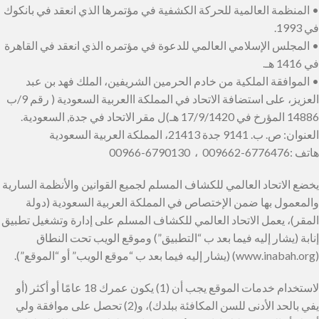
• المنظمة العالمية للحركة الكشفية في مؤتمرها الذي انعقد في بانكوك
في 1993.
• المجلس الإسلامي العالمي للدعوة في مؤتمره الذي انعقد في القاهرة
في 1416 هـ.
• الموافقة الملكية من خادم الحرمين الشريفين، الملك فهد بن عبد
العزيز، على استضافة الاتحاد في المملكة االعربية السعودية ( رقم 9/ب
14886 المؤرخ في 17/9/1420 هـ)ل مقر الاتحاد في جدة, السعودية.
العنوان: ص. ب. 9141 جدة 21413، المملكة العربية السعودية
هاتف :6776476-009662 ، 6790130-00966
يخضع الاتحاد العالمي للكشاف المسلم لجميع القوانين والأنظمة السارية
والمعمول بها ضمن الإختصاص في المملكة العربية السعودية (دولة
المقر)، يعمل الاتحاد العالمي للكشاف المسلم على إدارة وتشغيل تطبيق
إنابة (يشار إليه فيما بعد ب “التطبيق”) وموقع الويب تحت النطاق
(www.inabah.org) (يشار إليه فيما بعد ب “موقع الويب” أو “الموقع”).
لاستخدام خدمات الموقع يجب أن (1) يكون عمرك 18 عامًا أو أكثر (أو
يفي بالحد الأدنى للسن المكافئة ببلدك)، و(2) تحصل على موافقة ولي