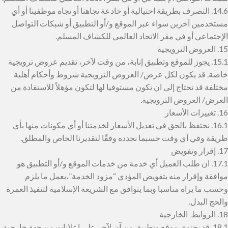
14.6. التصرف بطريقة احتيالية أو خادعة تجاهنا أو تجاه موظفينا أو أي
مستخدمين آخرين سواء عبر الموقع و/أو التطبيق أو شبكات التواصل
الإجتماعي أو في مقر الاتحاد العالمي للكشاف المسلم.
15. العروض الترويجية
15.1. يجوز للموقع وتطبيق إنابة، من وقت لآخر، تقديم عروض ترويجية
خاصة. قد يكون لكل عرض/ العروض الترويجية شروط وأحكام أهلية
مختلفة قد تحتاج إلى ان تكون مستوفيا لها لتكون مؤهلاً للاستفادة من
العرض/ العروض الترويجية.
16. تغييرات الأسعار
16.1. نحتفظ بالحق في تعديل الأسعار لخدمتنا أو أي مكونات منها بأي
طريقة وفي أي وقت حسبما نحدده وفقًا لتقديرنا الخاص والمطلق.
17. إقرار وتفويض
17.1. ان طلب العميل أي خدمة من خدمات الموقع و/أو التطبيق هو
موافقة وإقرار منه بتفويض المؤدي “مزود الخدمة”،بعمل ما يلزم
وحسب ما يراه مناسبا وبما يتوافق مع الشريعة الإسلامية لتنفيذ العمرة
والحج البدل.
18. الروابط الخارجية
18.1. قد يحتوي موقع وتطبيق من آن لآخر على إعلانات من جهة خارجية