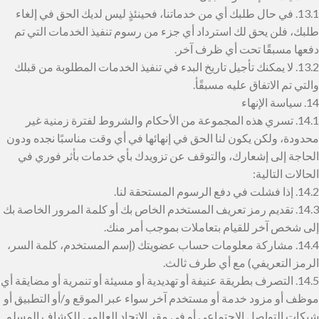
13.1. في حال طلبك أي من خدماتنا، فحينئذٍ ليس لديك الحق في إلغاء
طلبك، فلن يحق لك استرداد أي جزء من رسوم تنفيذ الخدمات التي تم
دفعها مسبقًا تحت أي ظرف آخر.
13.2. لا يمكنك تأجيل تاريخ البدء في تنفيذ الخدمات المطلوبة من قبلك
والتي تم الاتفاق عليه مسبقًأ.
14. سياسة الإنهاء
14.1. تسري هذه المجموعة من الأحكام والشروط لفترة زمنية غير
محدودة، ولكن يكون لنا الحق في إنهائها في أي وقت مناسبًا نجده ودون
الحاجة إلى إشعارك، والتوقف عن تزويدك بأي خدمات بأثر فوري في
الحالات التالية:
14.2. إذا فشلت في دفع الرسوم المستحقة لنا.
14.3. تقديم رمز تعريف المستخدم الخاص بك أو كلمة المرور الخاصة بك
إلى شخص آخر للقيام بتعاملات بموجب أمر منك.
14.4. مشاركة معلومات حساب عضويتك (إسم المستخدم، كلمة السر،
الرمز التعريفي) مع أي طرف ثالث.
14.5. التصرف بطريقة عنيفة أو تهديدية أو مسيئة أو تنمرية أو مضايقة أي
موظف أو مزود خدمة أو مستخدم آخر سواء عبر الموقع و/أو التطبيق أو
شبكات التواصل الإجتماعي أو في مقر الاتحاد العالمي للكشاف المسلم.