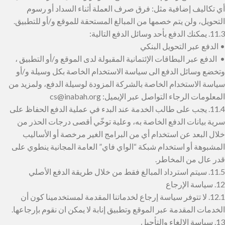
أي تكاليف إضافية مثل: فرق صرف العملة أثناء السداد أو رسوم
التحويل، ولن يتم خصمها من المبالغ المستحقة للموقع و/أو للتطبيق.
11.3. يمكنك الدفع بأحد وسائل الدفع التالية:
• الدفع عبر التحويل البنكي
• الدفع عبر البطاقات الإئتمانية المقبولة لدى الموقع و/أو التطبيق ،
وتخضع وسائل الدفع الى سياسة الاستخدام الخاصة بكل وسيلة و/أو
سياسة الاستخدام الخاصة بالشركة المزودة لوسيلة الدفع، ولمزيد من
المعلومات الرجاء التواصل عبر الإيميل: cs@inabah.org
11.4. يجب على طالب الخدمة عند البدء في عملية الدفع الحفاظ على
سرية بيانات الدفع الخاصة به، وعلية توخّي أقصى درجات الحذر من
خلال البعد عن استخدام أي من البرامج الغير مرخصة أو الأساليب
المشبوهة أو استخدام شبكة “الواي فاي” العامة المجانية ينطوي على
قدر عال من المخاطر.
11.5. سيتم استرداد المبالغ فقط من خلال طريقة الدفع الأصلي
12. سياسة الإرجاع
12.1. لا تتوفر سياسة إرجاع لخدماتنا المقدمة لمستخدمينا كون أن
الخدمات المقدمة عبر الموقع وتطبيق إنابة لا يمكن ان نقوم بإرجاعها.
13. سياسة الإلغاء والتأجيل